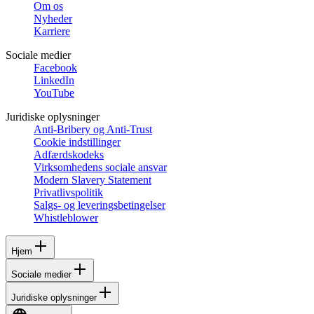
Om os
Nyheder
Karriere
Sociale medier
Facebook
LinkedIn
YouTube
Juridiske oplysninger
Anti-Bribery og Anti-Trust
Cookie indstillinger
Adfærdskodeks
Virksomhedens sociale ansvar
Modern Slavery Statement
Privatlivspolitik
Salgs- og leveringsbetingelser
Whistleblower
Hjem
Sociale medier
Juridiske oplysninger