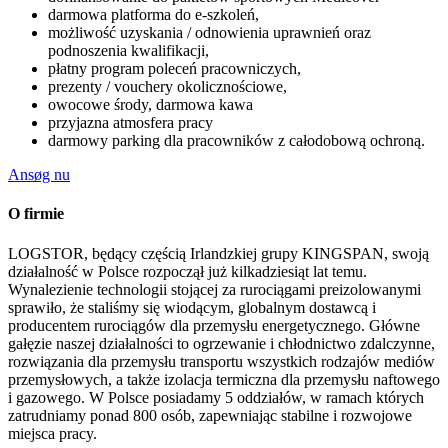
darmowa platforma do e-szkoleń,
możliwość uzyskania / odnowienia uprawnień oraz
podnoszenia kwalifikacji,
płatny program poleceń pracowniczych,
prezenty / vouchery okolicznościowe,
owocowe środy, darmowa kawa
przyjazna atmosfera pracy
darmowy parking dla pracowników z całodobową ochroną.
Ansøg nu
O firmie
LOGSTOR, będący częścią Irlandzkiej grupy KINGSPAN, swoją
działalność w Polsce rozpoczął już kilkadziesiąt lat temu.
Wynalezienie technologii stojącej za rurociągami preizolowanymi
sprawiło, że staliśmy się wiodącym, globalnym dostawcą i
producentem rurociągów dla przemysłu energetycznego. Główne
gałęzie naszej działalności to ogrzewanie i chłodnictwo zdalczynne,
rozwiązania dla przemysłu transportu wszystkich rodzajów mediów
przemysłowych, a także izolacja termiczna dla przemysłu naftowego
i gazowego. W Polsce posiadamy 5 oddziałów, w ramach których
zatrudniamy ponad 800 osób, zapewniając stabilne i rozwojowe
miejsca pracy.