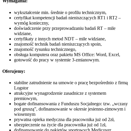
Wymagania:
wykształcenie min. średnie o profilu technicznym,
certyfikat kompetencji badań nieniszczących RT1 i RT2 –
wymóg konieczny,
doświadczenie przy przeprowadzaniu badań RT – mile
widziane,
certyfikaty z innych metod NDT – mile widziane,
znajomość technik badań nieniszczących spoin,
znajomość rysunku technicznego,
obsługa komputera oraz pakietu MS Office: Word, Excel,
gotowość do pracy w systemie 3-zmianowym.
Oferujemy:
stabilne zatrudnienie na umowie o pracę bezpośrednio z firmą
Logstor
atrakcyjne wynagrodzenie zasadnicze z systemem
premiowym,
bogate dofinansowania z Funduszu Socjalnego: tzw. „wczasy
pod gruszą”, dofinansowanie w okresie jesienno-zimowym i
wiosennym
prywatna opieka medyczna dla pracownika już od 2zł,
ubezpieczenie na życie dla pracownika już od 1zł,
dofinansowanie do pakietów sportowych Medicover